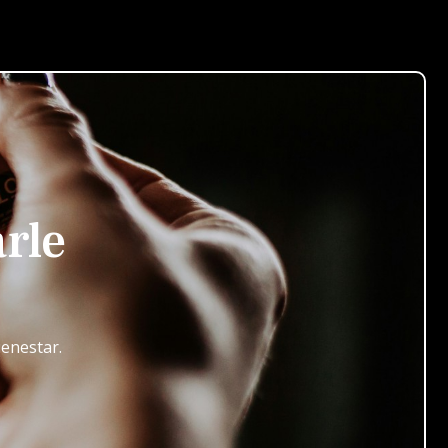
rle
ienestar.