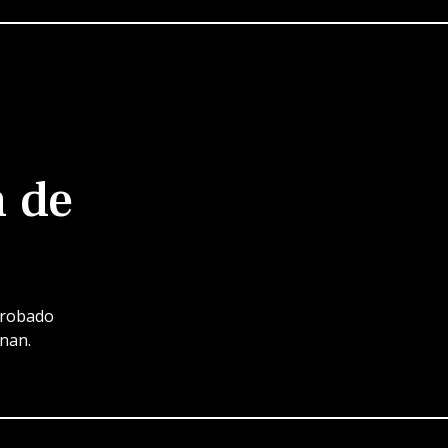
n de
probado
inan.